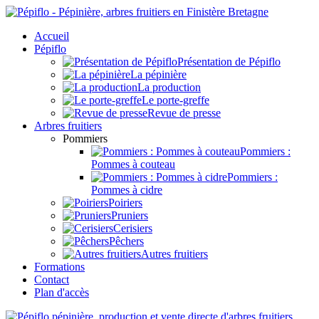
Accueil
Pépiflo
Présentation de Pépiflo
La pépinière
La production
Le porte-greffe
Revue de presse
Arbres fruitiers
Pommiers
Pommiers :
Pommes à couteau
Pommiers :
Pommes à cidre
Poiriers
Pruniers
Cerisiers
Pêchers
Autres fruitiers
Formations
Contact
Plan d'accès