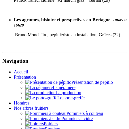
Patrick Tallec, cidrerie "Ar marc'h glaz", Garlan (29)
Les agrumes, histoire et perspectives en Bretagne
10h45 et
16h20
Bruno Monchâtre, pépiniériste en installation, Grâces (22)
Navigation
Accueil
Présentation
Présentation de pépiflo
La pépinière
La production
Le porte-greffe
Horaires
Nos arbres fruitiers
Pommiers à couteau
Pommiers à cidre
Poiriers
Pruniers