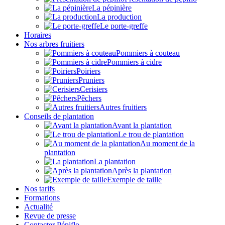
La pépinière
La production
Le porte-greffe
Horaires
Nos arbres fruitiers
Pommiers à couteau
Pommiers à cidre
Poiriers
Pruniers
Cerisiers
Pêchers
Autres fruitiers
Conseils de plantation
Avant la plantation
Le trou de plantation
Au moment de la
plantation
La plantation
Après la plantation
Exemple de taille
Nos tarifs
Formations
Actualité
Revue de presse
Contacter Pépiflo